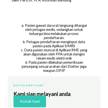
Sakit Paru Dr. H. A. Rotinsulu Bandung
a. Pasien gawat darurat langsung ditangai
oleh petugas medis, sedangkan untuk
keluarga bisa melakukan proses
pendaftaran.
b. Petugas pendaftaran menginput data
pasien pada Aplikasi SIMRS
c. Data pasien muncul di Aplikasi RME yang
akan digunakan oleh PPA untuk mengisi
rekam medis elektronik
d. Pada pasien dilakukan pemeriksaan
penunjang sesuai arahan dari Dokter jaga
maupun DPJP
BUTUH BANTUAN?
Kami siap melayani anda
Kontak Kami