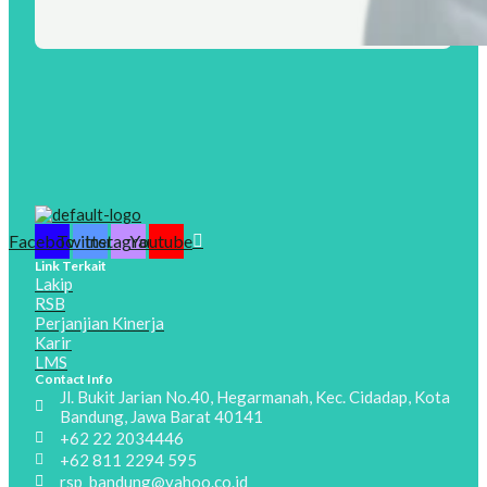
Facebook
Twitter
Instagram
Youtube
Link Terkait
Lakip
RSB
Perjanjian Kinerja
Karir
LMS
Contact Info
Jl. Bukit Jarian No.40, Hegarmanah, Kec. Cidadap, Kota
Bandung, Jawa Barat 40141
+62 22 2034446
+62 811 2294 595
rsp_bandung@yahoo.co.id